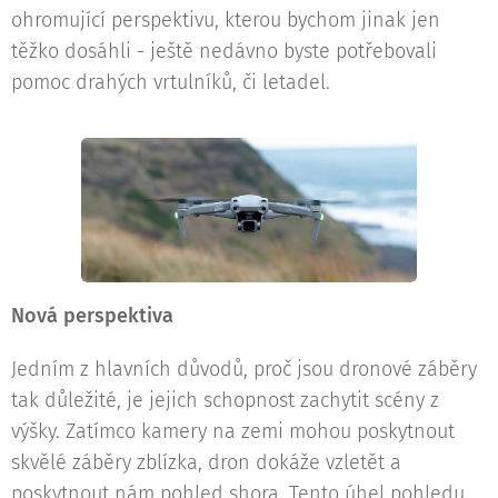
ohromující perspektivu, kterou bychom jinak jen
těžko dosáhli - ještě nedávno byste potřebovali
pomoc drahých vrtulníků, či letadel.
Nová perspektiva
Jedním z hlavních důvodů, proč jsou dronové záběry
tak důležité, je jejich schopnost zachytit scény z
výšky. Zatímco kamery na zemi mohou poskytnout
skvělé záběry zblízka, dron dokáže vzletět a
poskytnout nám pohled shora. Tento úhel pohledu