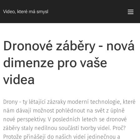
Video, které má smysl
Dronové záběry - nová
dimenze pro vaše
videa
Drony - ty létající zázraky moderní technologie, které
nám dávají možnost pohlédnout na svět z úplně
nové perspektivy. V posledních letech se dronové
záběry staly nedílnou součástí tvorby videí. Proč?
Protože přinášejí do našich videí jedinečnou a