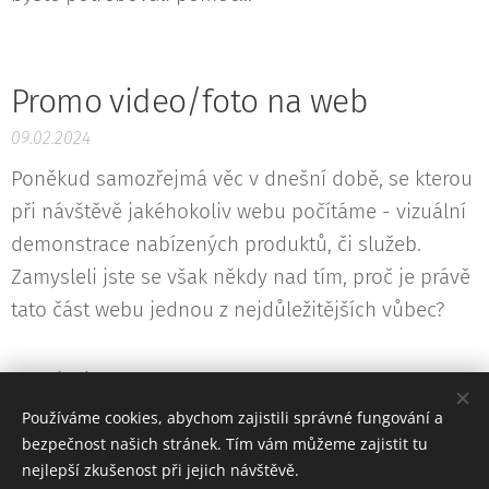
Promo video/foto na web
09.02.2024
Poněkud samozřejmá věc v dnešní době, se kterou
při návštěvě jakéhokoliv webu počítáme - vizuální
demonstrace nabízených produktů, či služeb.
Zamysleli jste se však někdy nad tím, proč je právě
tato část webu jednou z nejdůležitějších vůbec?
Starší články
Používáme cookies, abychom zajistili správné fungování a
bezpečnost našich stránek. Tím vám můžeme zajistit tu
nejlepší zkušenost při jejich návštěvě.
© 2026 Dody Production