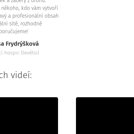
ek a záběry z dronu.
 někoho, kdo vám vytvoří
avý a profesionální obsah
ální sítě, rozhodně
poručujeme!
sa Frydrýšková
 hospic Devětsil
h videí: