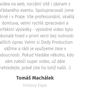
videa na web, sociální sítě i záznam z
ořádaného eventu. Spolupracovali jsme
Brně i v Praze. Vše profesionální, skvělá
domluva, velmi rychlé zpracování a
erfektní výsledky - výsledné video bylo
okonalé hned v první verzi bez nutnosti
alších úprav. Velmi si Dody Production
vážíme a rádi je využijeme zase v
udoucnosti. Pokud hledáte někoho, kdo
vám natočí super video, už dále
nehledejte, právě jste ho totiž našli. :)
Tomáš Machálek
History Expo