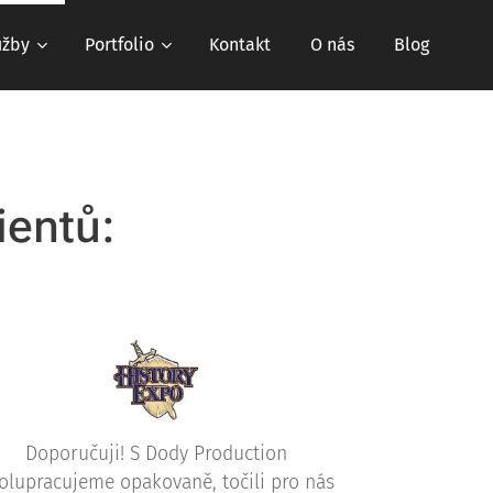
užby
Portfolio
Kontakt
O nás
Blog
ientů:
Doporučuji! S Dody Production
olupracujeme opakovaně, točili pro nás