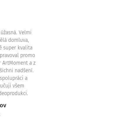
 úžasná. Velmi
vělá domluva,
ě super kvalita
řipravoval promo
r ArtMoment a z
šichni nadšení.
spolupráci a
ručuji všem
deoprodukci.
dov
t