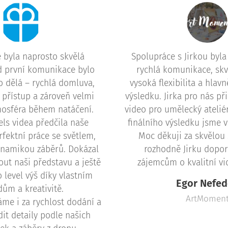
 byla naprosto skvělá
Spolupráce s Jirkou byla
d první komunikace bylo
rychlá komunikace, sk
co dělá – rychlá domluva,
vysoká flexibilita a hlavn
 přístup a zároveň velmi
výsledku. Jirka pro nás p
osféra během natáčení.
video pro umělecký atelié
els videa předčila naše
finálního výsledku jsme v
rfektní práce se světlem,
Moc děkuji za skvělou 
ynamikou záběrů. Dokázal
rozhodně Jirku dopo
out naši představu a ještě
zájemcům o kvalitní vi
 level výš díky vlastním
Egor Nefe
ům a kreativitě.
ArtMomen
áme i za rychlost dodání a
it detaily podle našich