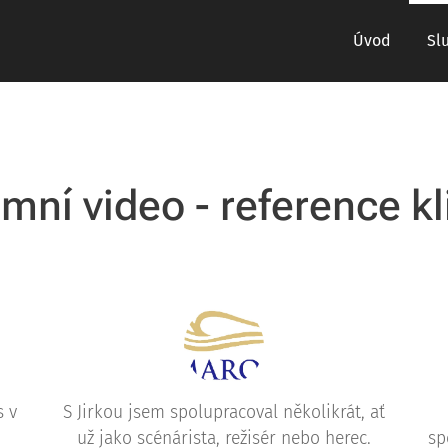
Úvod
Sl
mní video - reference kl
s v
S Jirkou jsem spolupracoval několikrát, ať
už jako scénárista, režisér nebo herec.
sp