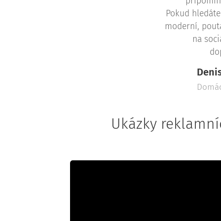
připomín
Pokud hledáte
moderní, pout
na soci
do
Deni
Domácí
Ukázky reklamníc