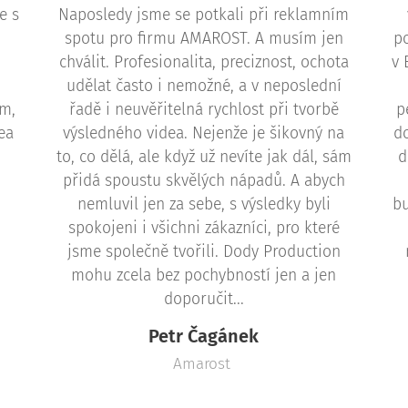
e s
Naposledy jsme se potkali při reklamním
spotu pro firmu AMAROST. A musím jen
p
chválit. Profesionalita, preciznost, ochota
v 
udělat často i nemožné, a v neposlední
em,
řadě i neuvěřitelná rychlost při tvorbě
p
ea
výsledného videa. Nejenže je šikovný na
d
to, co dělá, ale když už nevíte jak dál, sám
d
u
přidá spoustu skvělých nápadů. A abych
nemluvil jen za sebe, s výsledky byli
b
spokojeni i všichni zákazníci, pro které
jsme společně tvořili. Dody Production
mohu zcela bez pochybností jen a jen
doporučit...
Petr Čagánek
Amarost