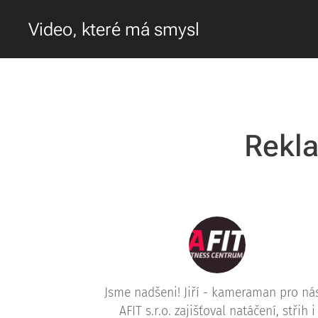
Video, které má smysl
Rekla
Jsme nadšeni! Jiří - kameraman pro ná
AFIT s.r.o. zajišťoval natáčení, střih i