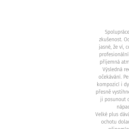
Spolupráce
zkušenost. O
jasné, že ví, 
profesionální
příjemná atm
Výsledná re
očekávání. Pe
kompozicí i d
přesně vystihn
ji posunout o
nápad
Velké plus dáv
ochotu dolad