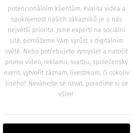
potencionálním klientům. Kvalita videa a
spokojenost našich zákazníků je u nás
největší priorita. Jsme experti na sociální
sítě, pomůžeme Vám vyrůst v digitálním
světě. Nebo potřebujete vymyslet a natočit
promo video, reklamu, svatbu, společenský
event, vytvořit záznam, livestream, či cokoliv
jiného? Neváhejte se ozvat, poradíme si se
vším!