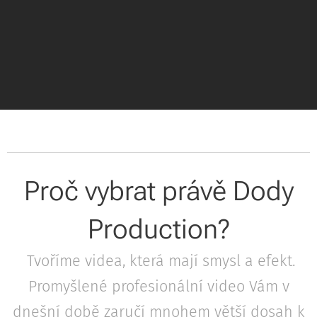
Proč vybrat právě Dody
Production?
Tvoříme videa, která mají smysl a efekt.
Promyšlené profesionální video Vám v
dnešní době zaručí mnohem větší dosah k